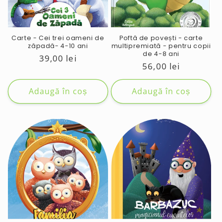
e
:
Carte - Cei trei oameni de
Poftă de povești - carte
zăpadă- 4-10 ani
multipremiată - pentru copii
de 4-8 ani
Preț
39,00 lei
Preț
56,00 lei
obișnuit
obișnuit
Adaugă în coș
Adaugă în coș