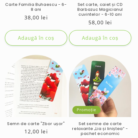
Carte Familia Buhaescu - 6-
Set carte, caiet și CD
8 ani
Barbazuc Magicianul
cuvintelor - 6-10 ani
Preț
38,00 lei
Preț
58,00 lei
obișnuit
obișnuit
Adaugă în coș
Adaugă în coș
Promoție
Semn de carte "Zbor ușor"
Set semne de carte
relaxante „Lia și liniștea” -
Preț
12,00 lei
pachet economic