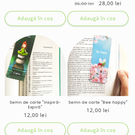
obișnuit
Preț
Preț
28,00 lei
36,00 lei
obișnuit
de
vânzare
Adaugă în coș
Adaugă în coș
Semn de carte "Inspiră-
Semn de carte "Bee happy"
Expiră"
Preț
12,00 lei
Preț
12,00 lei
obișnuit
obișnuit
Adaugă în coș
Adaugă în coș