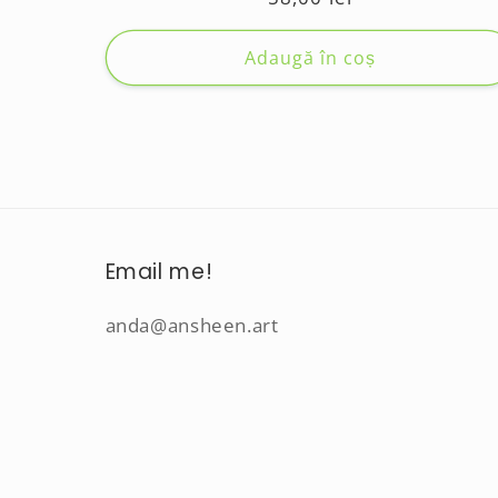
obișnuit
Adaugă în coș
Email me!
anda@ansheen.art