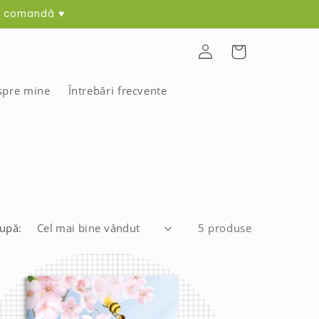
ma comandă ♥
Log
Coș
in
spre mine
Întrebări frecvente
după:
5 produse