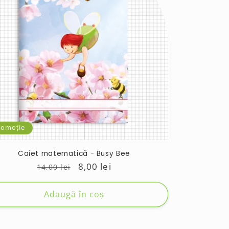
romoție
Caiet matematică - Busy Bee
Preț
Preț
8,00 lei
14,00 lei
obișnuit
de
vânzare
Adaugă în coș