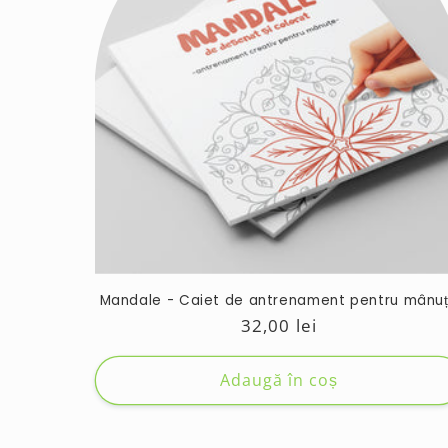
ț
i
e
:
Mandale - Caiet de antrenament pentru mânu
Preț
32,00 lei
obișnuit
Adaugă în coș