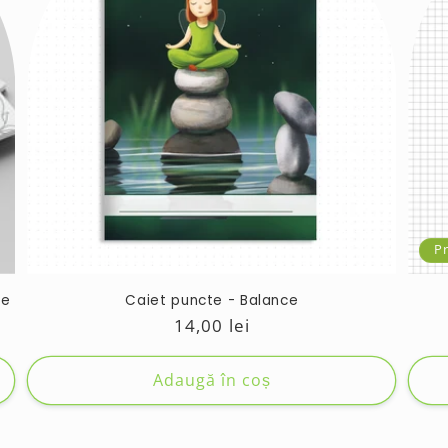
P
țe
Caiet puncte - Balance
Preț
14,00 lei
obișnuit
Adaugă în coș