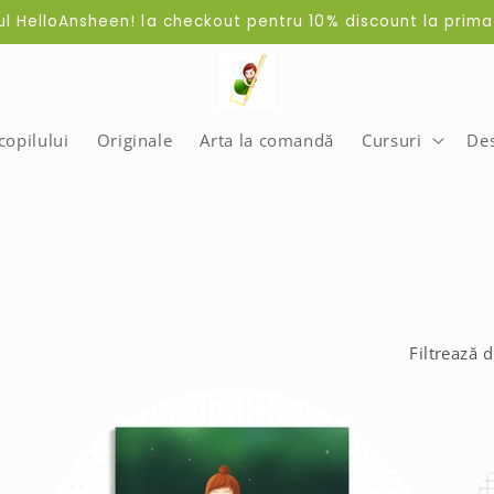
dul HelloAnsheen! la checkout pentru 10% discount la pri
opilului
Originale
Arta la comandă
Cursuri
De
Filtrează 