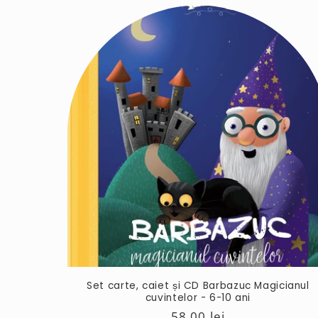
Set carte, caiet și CD Barbazuc Magicianul
cuvintelor - 6-10 ani
Preț
58,00 lei