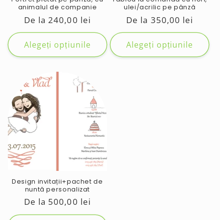
animalul de companie
ulei/acrilic pe pânză
Preț
De la 240,00 lei
Preț
De la 350,00 lei
obișnuit
obișnuit
Alegeți opțiunile
Alegeți opțiunile
Design invitații+pachet de
nuntă personalizat
Preț
De la 500,00 lei
obișnuit