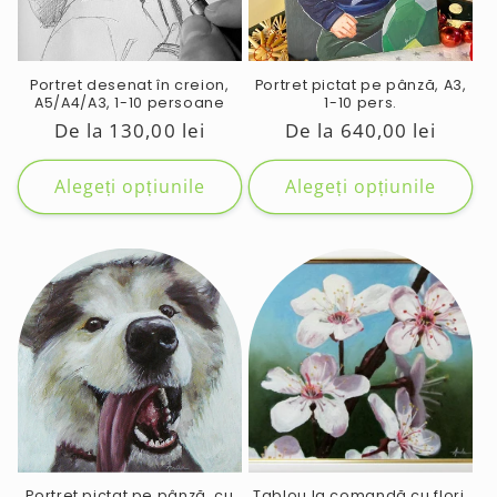
e
:
Portret desenat în creion,
Portret pictat pe pânză, A3,
A5/A4/A3, 1-10 persoane
1-10 pers.
Preț
De la 130,00 lei
Preț
De la 640,00 lei
obișnuit
obișnuit
Alegeți opțiunile
Alegeți opțiunile
Portret pictat pe pânză, cu
Tablou la comandă cu flori,