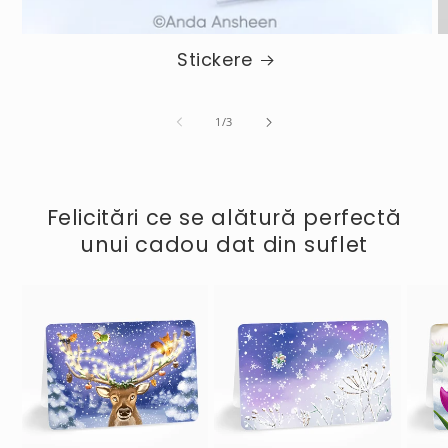
Stickere
de
1
/
3
Felicitări ce se alătură perfectă
unui cadou dat din suflet