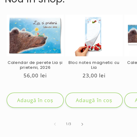
Calendar de perete Lia și
Bloc notes magnetic cu
Cale
prietenii, 2026
Lia
Preț
56,00 lei
Preț
23,00 lei
obișnuit
obișnuit
Adaugă în coș
Adaugă în coș
de
1
/
3