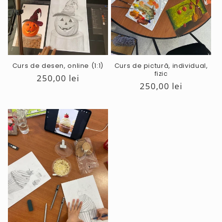
Curs de desen, online (1:1)
Curs de pictură, individual,
fizic
Preț
250,00 lei
Preț
250,00 lei
obișnuit
obișnuit