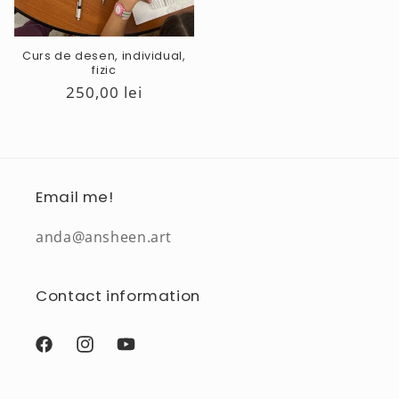
Curs de desen, individual,
fizic
Preț
250,00 lei
obișnuit
Email me!
anda@ansheen.art
Contact information
Facebook
Instagram
YouTube