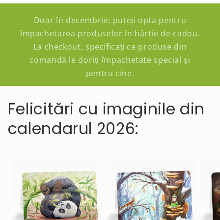
Doar în decembrie: puteți opta pentru
împachetarea produselor în hârtie de cadou.
La checkout, specificați ce produse din
comandă le doriți împachetate special și
pentru cine.
Felicitări cu imaginile din
calendarul 2026: