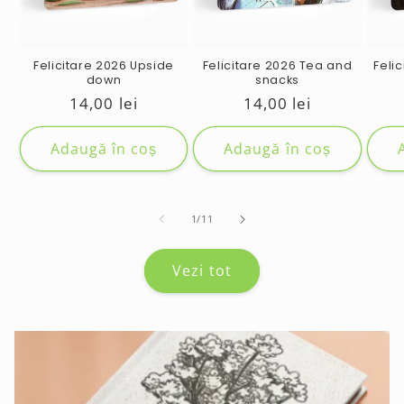
Felicitare 2026 Upside
Felicitare 2026 Tea and
Feli
down
snacks
Preț
14,00 lei
Preț
14,00 lei
obișnuit
obișnuit
Adaugă în coș
Adaugă în coș
de
1
/
11
Vezi tot