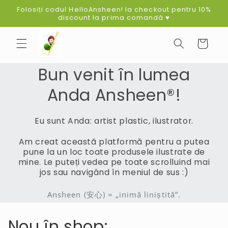
Sari la
Folosiți codul HelloAnsheen! la checkout pentru 10%
conținut
discount la prima comandă ♥
Coș
Bun venit în lumea
Anda Ansheen®!
Eu sunt Anda: artist plastic, ilustrator.
Am creat această platformă pentru a putea
pune la un loc toate produsele ilustrate de
mine. Le puteți vedea pe toate scrolluind mai
jos sau navigând în meniul de sus :)
Ansheen (安心) = „inimă liniștită”.
Nou în shop: