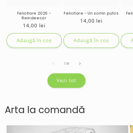
Felicitare 2025 -
Felicitare - Un somn pufos
Fel
Reindeecor
Preț
14,00 lei
Preț
14,00 lei
obișnuit
obișnuit
Adaugă în coș
Adaugă în coș
de
1
/
8
Vezi tot
Arta la comandă