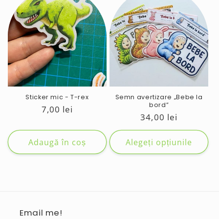
Sticker mic - T-rex
Semn avertizare „Bebe la
bord”
Preț
7,00 lei
Preț
34,00 lei
obișnuit
obișnuit
Adaugă în coș
Alegeți opțiunile
Email me!