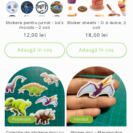
e
:
Stickere pentru jurnal - Lia's
Sticker sheets - O zi dulce, 2
moods - 2 coli
coli
Preț
12,00 lei
Preț
18,00 lei
obișnuit
obișnuit
Adaugă în coș
Adaugă în coș
Promoție
Vândut
Colecție de stickere mici cu
Sticker mic - Pteranodon