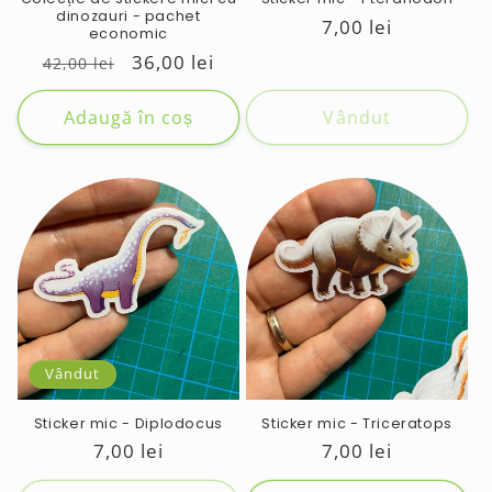
dinozauri - pachet
Preț
7,00 lei
economic
obișnuit
Preț
Preț
36,00 lei
42,00 lei
obișnuit
de
vânzare
Adaugă în coș
Vândut
Vândut
Sticker mic - Diplodocus
Sticker mic - Triceratops
Preț
7,00 lei
Preț
7,00 lei
obișnuit
obișnuit