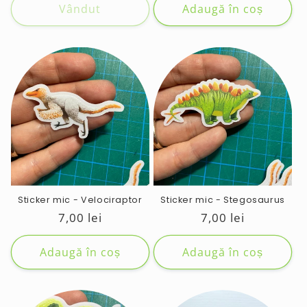
Vândut
Adaugă în coș
Sticker mic - Velociraptor
Sticker mic - Stegosaurus
Preț
7,00 lei
Preț
7,00 lei
obișnuit
obișnuit
Adaugă în coș
Adaugă în coș