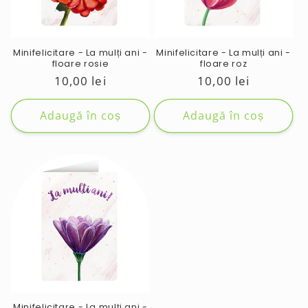
e
:
Minifelicitare - La mulți ani -
Minifelicitare - La mulți ani -
floare rosie
floare roz
Preț
10,00 lei
Preț
10,00 lei
obișnuit
obișnuit
Adaugă în coș
Adaugă în coș
Minifelicitare - La mulți ani -