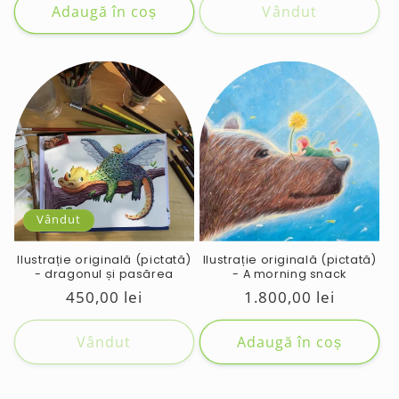
Adaugă în coș
Vândut
Vândut
Ilustrație originală (pictată)
Ilustrație originală (pictată)
- dragonul și pasărea
- A morning snack
Preț
450,00 lei
Preț
1.800,00 lei
obișnuit
obișnuit
Vândut
Adaugă în coș