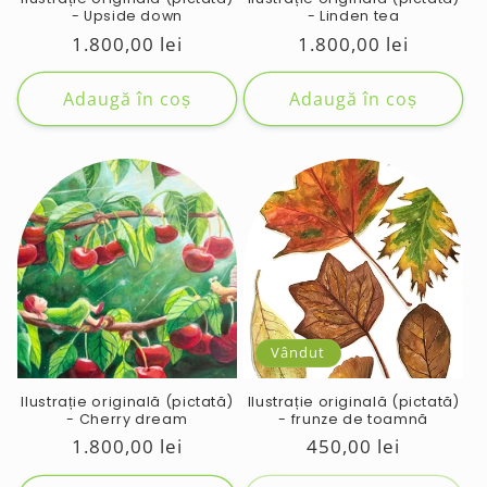
- Upside down
- Linden tea
Preț
1.800,00 lei
Preț
1.800,00 lei
obișnuit
obișnuit
Adaugă în coș
Adaugă în coș
Vândut
Ilustrație originală (pictată)
Ilustrație originală (pictată)
- Cherry dream
- frunze de toamnă
Preț
1.800,00 lei
Preț
450,00 lei
obișnuit
obișnuit