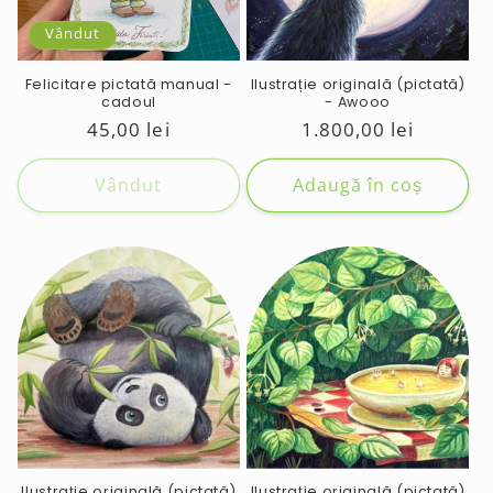
e
:
Vândut
Felicitare pictată manual -
Ilustrație originală (pictată)
cadoul
- Awooo
Preț
45,00 lei
Preț
1.800,00 lei
obișnuit
obișnuit
Vândut
Adaugă în coș
Ilustrație originală (pictată)
Ilustrație originală (pictată)