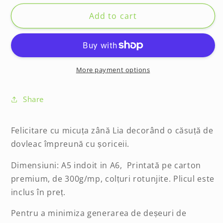
for
for
Felicitare
Felicitare
Add to cart
-
-
Team
Team
work
work
More payment options
Share
Felicitare cu micuța zână Lia decorând o căsuță de
dovleac împreună cu șoriceii.
Dimensiuni: A5 indoit in A6, Printată pe carton
premium, de 300g/mp, colțuri rotunjite. Plicul este
inclus în preț.
Pentru a minimiza generarea de deșeuri de