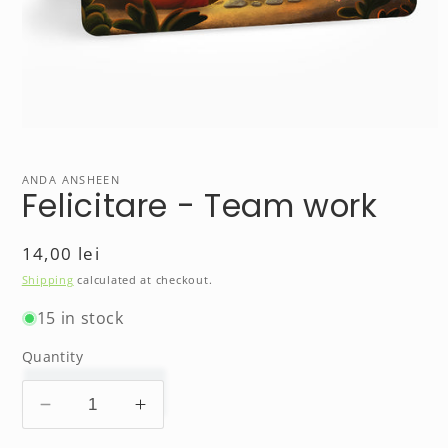
Open
media
1
in
ANDA ANSHEEN
Felicitare - Team work
modal
Regular
14,00 lei
price
Shipping
calculated at checkout.
15 in stock
Quantity
Decrease
Increase
quantity
quantity