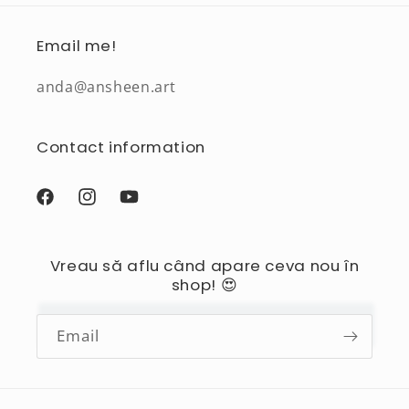
Email me!
anda@ansheen.art
Contact information
Facebook
Instagram
YouTube
Vreau să aflu când apare ceva nou în
shop! 😍
Email