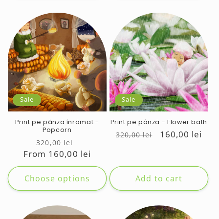
Sale
Sale
Print pe pânză înrămat -
Print pe pânză - Flower bath
Popcorn
Regular
Sale
160,00 lei
320,00 lei
Regular
Sale
320,00 lei
price
price
From 160,00 lei
price
price
Choose options
Add to cart