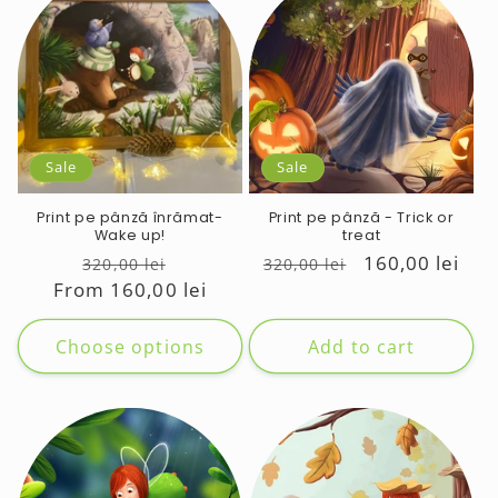
Sale
Sale
Print pe pânză înrămat-
Print pe pânză - Trick or
Wake up!
treat
Regular
Sale
Regular
Sale
160,00 lei
320,00 lei
320,00 lei
From 160,00 lei
price
price
price
price
Choose options
Add to cart