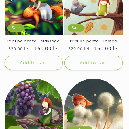
Sale
Sale
Print pe pânză - Massage
Print pe pânză - Leafed
Regular
Sale
160,00 lei
Regular
Sale
160,00 lei
320,00 lei
320,00 lei
price
price
price
price
Add to cart
Add to cart