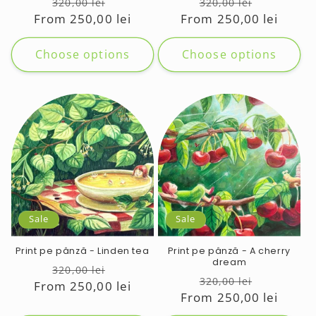
Regular
Sale
Regular
Sale
320,00 lei
320,00 lei
From 250,00 lei
price
price
From 250,00 lei
price
price
Choose options
Choose options
Sale
Sale
Print pe pânză - Linden tea
Print pe pânză - A cherry
dream
Regular
Sale
320,00 lei
Regular
Sale
320,00 lei
From 250,00 lei
price
price
From 250,00 lei
price
price