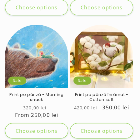
Choose options
Choose options
Sale
Sale
Print pe pânză - Morning
Print pe pânză înrămat -
snack
Cotton soft
Regular
Sale
Regular
Sale
350,00 lei
320,00 lei
420,00 lei
From 250,00 lei
price
price
price
price
Choose options
Choose options