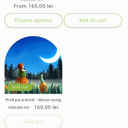
price
price
From 160,00 lei
price
price
Choose options
Add to cart
Sold out
Print pe pânză - Moon song
Regular
Sale
160,00 lei
320,00 lei
price
price
Sold out