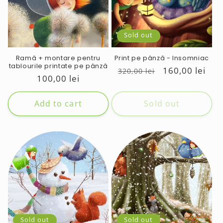
i
o
n
Sold out
:
Ramă + montare pentru
Print pe pânză - Insomniac
tablourile printate pe pânză
Regular
Sale
160,00 lei
320,00 lei
Regular
100,00 lei
price
price
price
Add to cart
Sold out
Sold out
Sold out