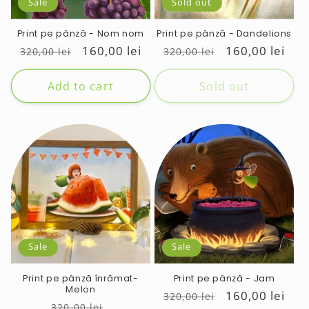
Sale
Sold out
Print pe pânză - Nom nom
Print pe pânză - Dandelions
Regular
Sale
160,00 lei
Regular
Sale
160,00 lei
320,00 lei
320,00 lei
price
price
price
price
Add to cart
Sold out
Sale
Sale
Print pe pânză înrămat-
Print pe pânză - Jam
Melon
Regular
Sale
160,00 lei
320,00 lei
Regular
Sale
320,00 lei