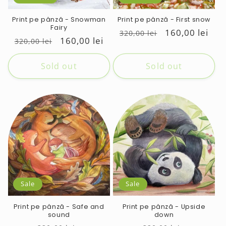
Print pe pânză - Snowman
Print pe pânză - First snow
Fairy
Regular
Sale
160,00 lei
320,00 lei
Regular
Sale
160,00 lei
320,00 lei
price
price
price
price
Sold out
Sold out
Sale
Sale
Print pe pânză - Safe and
Print pe pânză - Upside
sound
down