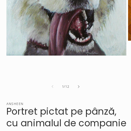
O
m
2
in
Open
m
media
1
in
modal
of
1
/
12
ANSHEEN
Portret pictat pe pânză,
cu animalul de companie