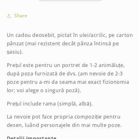
de
de
companie
companie
Share
Un cadou deosebit, pictat în ulei/acrilic, pe carton
pânzat (mai rezistent decât pânza întinsă pe
șasiu).
Prețul este pentru un portret de 1-2 animăluțe,
după poza furnizată de dvs. (am nevoie de 2-3
poze pentru a-mi da seama mai exact fizionomia
lor; voi alege o singură poză).
Prețul include rama (simplă, albă).
La nevoie pot face propria compoziție pentru
desen, luând personajele din mai multe poze.
Detalii importante