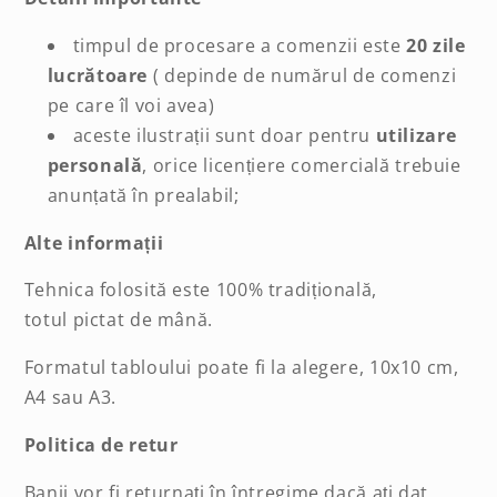
timpul de procesare a comenzii este
20 zile
lucrătoare
( depinde de numărul de comenzi
pe care îl voi avea)
aceste ilustrații sunt doar pentru
utilizare
personală
, orice licențiere comercială trebuie
anunțată în prealabil;
Alte informații
Tehnica folosită este 100% tradițională,
totul pictat de mână.
Formatul
tabloului
poate fi la alegere, 10x10 cm,
A4 sau
A3.
Politica de retur
Banii vor fi returnați în întregime dacă ați dat