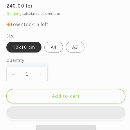
Regular
240,00 lei
price
Shipping
calculated at checkout.
Low stock: 5 left
Size
10x10 cm
A4
A3
Quantity
Decrease
Increase
quantity
quantity
for
for
Portret
Portret
Add to cart
pictat
pictat
pe
pe
pânză,
pânză,
cu
cu
animalul
animalul