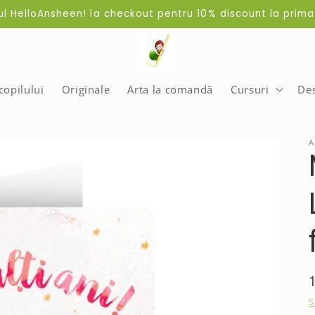
dul HelloAnsheen! la checkout pentru 10% discount la pri
opilului
Originale
Arta la comandă
Cursuri
De
A
S