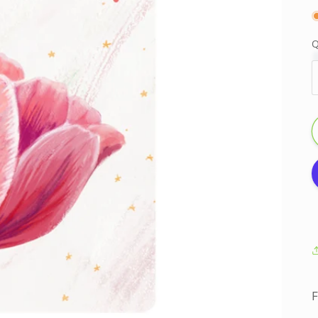
Q
F
„