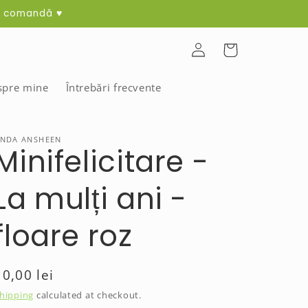
ma comandă ♥
Log
Cart
in
spre mine
Întrebări frecvente
NDA ANSHEEN
Minifelicitare -
La mulți ani -
floare roz
Regular
10,00 lei
price
hipping
calculated at checkout.