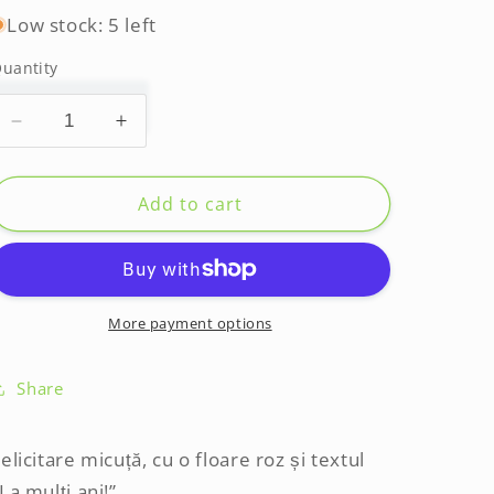
Low stock: 5 left
uantity
Decrease
Increase
quantity
quantity
for
for
Minifelicitare
Minifelicitare
Add to cart
-
-
La
La
mulți
mulți
ani
ani
-
-
More payment options
floare
floare
roz
roz
Share
elicitare micuță, cu o floare roz și textul
La mulți ani!”