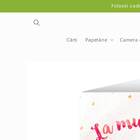
Skip to
Folosiți co
content
Cărți
Papetărie
Camera c
Skip to
product
information