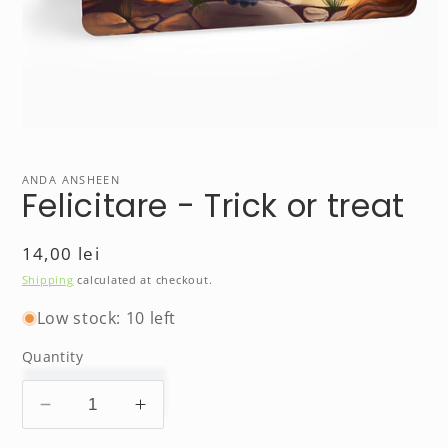
Open
media
1
in
ANDA ANSHEEN
Felicitare - Trick or treat
modal
Regular
14,00 lei
price
Shipping
calculated at checkout.
Low stock: 10 left
Quantity
Decrease
Increase
quantity
quantity