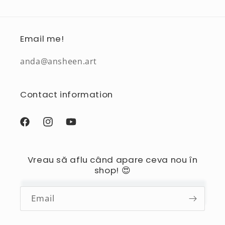
Email me!
anda@ansheen.art
Contact information
Facebook
Instagram
YouTube
Vreau să aflu când apare ceva nou în
shop! 😍
Email