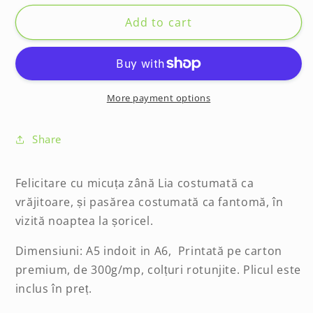
for
for
Felicitare
Felicitare
Add to cart
-
-
Trick
Trick
or
or
treat
treat
More payment options
Share
Felicitare cu micuța zână Lia costumată ca
vrăjitoare, și pasărea costumată ca fantomă, în
vizită noaptea la șoricel.
Dimensiuni: A5 indoit in A6, Printată pe carton
premium, de 300g/mp, colțuri rotunjite. Plicul este
inclus în preț.