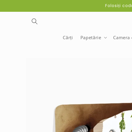
Skip to
Folosiți co
content
Cărți
Papetărie
Camera c
Skip to
product
information