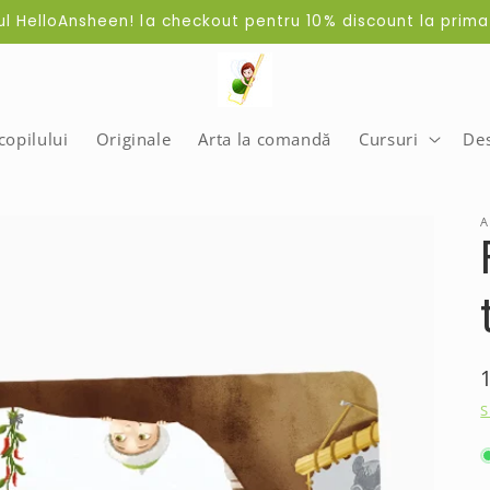
dul HelloAnsheen! la checkout pentru 10% discount la pri
opilului
Originale
Arta la comandă
Cursuri
De
A
S