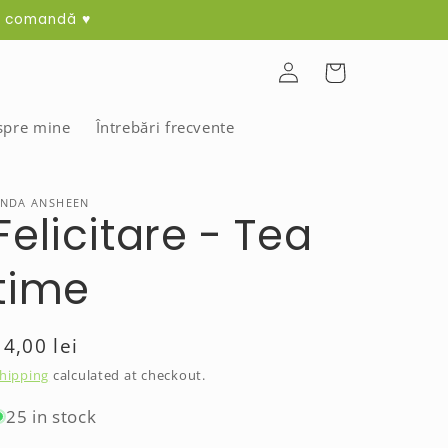
ma comandă ♥
Log
Cart
in
spre mine
Întrebări frecvente
NDA ANSHEEN
Felicitare - Tea
time
Regular
14,00 lei
price
hipping
calculated at checkout.
25 in stock