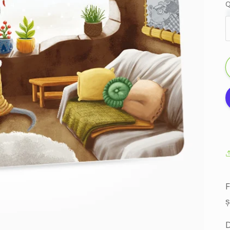
Q
F
ș
D