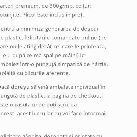
carton premium, de 300g/mp, colțuri
otunjite. Plicul este inclus în preț.
Pentru a minimiza generarea de deșeuri
e plastic, felicitările comandate online (pe
are nu le ating decât cei care le printează,
i eu, după ce mă spăl pe mâini) le
mbalez într-o punguță simpatică de hârtie,
aolaltă cu plicurile aferente.
acă dorești să vină ambalate individual în
unguță de plastic, la pagina de checkout,
ste o căsuță unde poți scrie că
orești acest lucru iar eu voi face întocmai.
elicitare gândită, desenată și printată cu