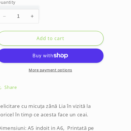
uantity
Decrease
Increase
quantity
quantity
for
for
Felicitare
Felicitare
Add to cart
-
-
Tea
Tea
time
time
More payment options
Share
elicitare cu micuța zână Lia în vizită la
oricel în timp ce acesta face un ceai.
imensiuni: A5 indoit in A6, Printată pe