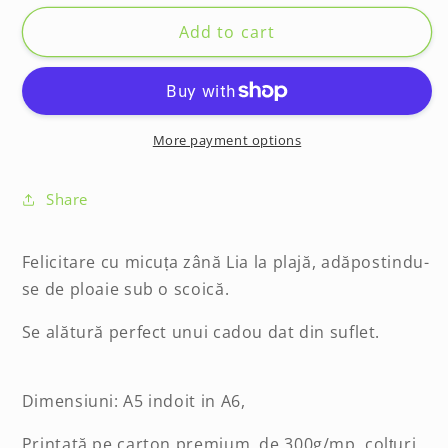
for
for
Felicitare
Felicitare
Add to cart
2026
2026
Rainy
Rainy
day
day
More payment options
Share
Felicitare cu micuța zână Lia la plajă, adăpostindu-
se de ploaie sub o scoică.
Se alătură perfect unui cadou dat din suflet.
Dimensiuni: A5 indoit in A6,
Printată pe carton premium, de 300g/mp, colțuri