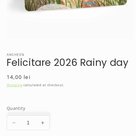
Open
media
1
in
ANSHEEN
Felicitare 2026 Rainy day
modal
Regular
14,00 lei
price
Shipping
calculated at checkout.
Quantity
Decrease
Increase
quantity
quantity