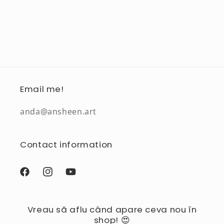
Email me!
anda@ansheen.art
Contact information
Facebook
Instagram
YouTube
Vreau să aflu când apare ceva nou în
shop! 😍