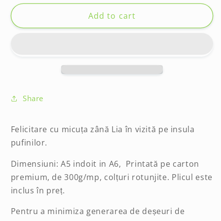
for
for
Felicitare
Felicitare
Add to cart
2025
2025
-
-
Puffins
Puffins
Share
Felicitare cu micuța zână Lia în vizită pe insula
pufinilor.
Dimensiuni: A5 indoit in A6, Printată pe carton
premium, de 300g/mp, colțuri rotunjite. Plicul este
inclus în preț.
Pentru a minimiza generarea de deșeuri de