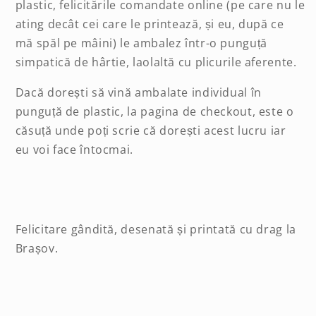
plastic, felicitările comandate online (pe care nu le
ating decât cei care le printează, și eu, după ce
mă spăl pe mâini) le ambalez într-o punguță
simpatică de hârtie, laolaltă cu plicurile aferente.
Dacă dorești să vină ambalate individual în
punguță de plastic, la pagina de checkout, este o
căsuță unde poți scrie că dorești acest lucru iar
eu voi face întocmai.
Felicitare gândită, desenată și printată cu drag la
Brașov.