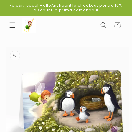
Skip to
Folosiți codul HelloAnsheen! la checkout pentru 10%
content
discount la prima comandă ♥
Cart
Skip to
product
information