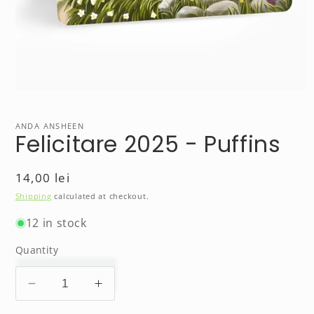
Open
media
1
in
ANDA ANSHEEN
Felicitare 2025 - Puffins
modal
Regular
14,00 lei
price
Shipping
calculated at checkout.
12 in stock
Quantity
Decrease
Increase
quantity
quantity