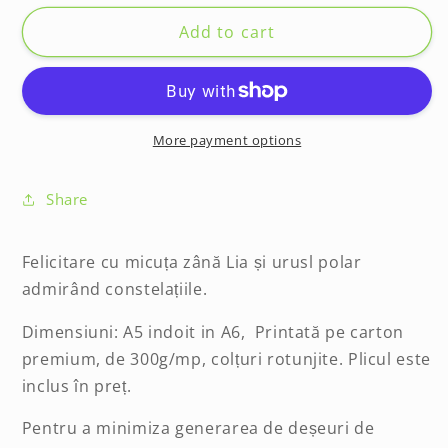
for
for
Felicitare
Felicitare
Add to cart
-
-
Polar
Polar
More payment options
Share
Felicitare cu micuța zână Lia și urusl polar
admirând constelațiile.
Dimensiuni: A5 indoit in A6, Printată pe carton
premium, de 300g/mp, colțuri rotunjite. Plicul este
inclus în preț.
Pentru a minimiza generarea de deșeuri de