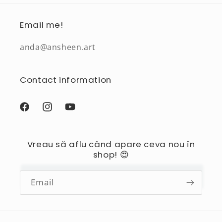
Email me!
anda@ansheen.art
Contact information
Facebook
Instagram
YouTube
Vreau să aflu când apare ceva nou în
shop! 😍
Email