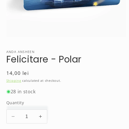
Open
media
1
in
ANDA ANSHEEN
Felicitare - Polar
modal
Regular
14,00 lei
price
Shipping
calculated at checkout.
28 in stock
Quantity
Decrease
Increase
quantity
quantity