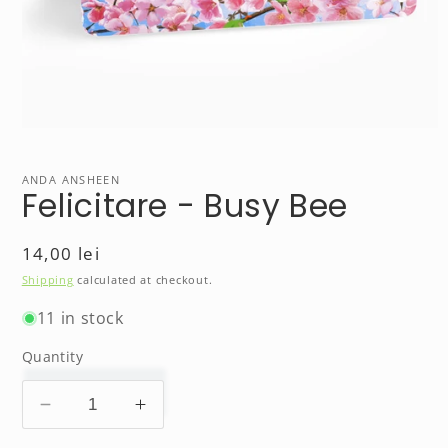
Open
media
1
in
ANDA ANSHEEN
Felicitare - Busy Bee
modal
Regular
14,00 lei
price
Shipping
calculated at checkout.
11 in stock
Quantity
Decrease
Increase
quantity
quantity