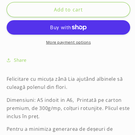
for
for
Felicitare
Felicitare
Add to cart
-
-
Busy
Busy
Bee
Bee
More payment options
Share
Felicitare cu micuța zână Lia ajutând albinele să
culeagă polenul din flori.
Dimensiuni: A5 indoit in A6, Printată pe carton
premium, de 300g/mp, colțuri rotunjite. Plicul este
inclus în preț.
Pentru a minimiza generarea de deșeuri de