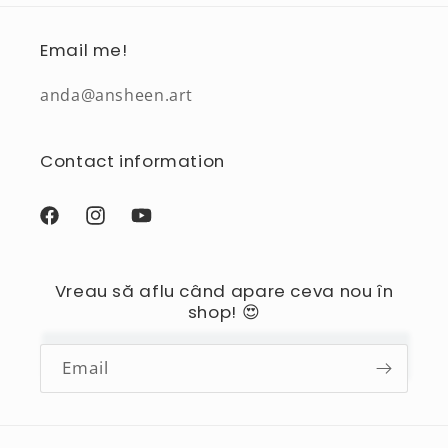
Email me!
anda@ansheen.art
Contact information
Facebook
Instagram
YouTube
Vreau să aflu când apare ceva nou în
shop! 😍
Email