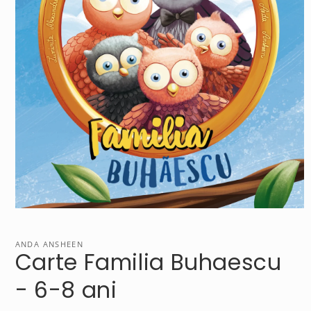
Open
media
1
in
ANDA ANSHEEN
Carte Familia Buhaescu
modal
- 6-8 ani