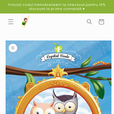
Skip to
Folosiți codul HelloAnsheen! la checkout pentru 10%
content
discount la prima comandă ♥
Cart
Skip to
product
information