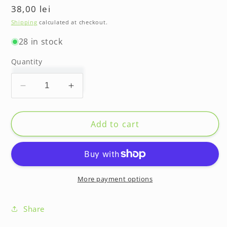
Regular
38,00 lei
price
Shipping
calculated at checkout.
28 in stock
Quantity
Decrease
Increase
quantity
quantity
for
for
Carte
Carte
Add to cart
Familia
Familia
Buhaescu
Buhaescu
-
-
6-
6-
8
8
More payment options
ani
ani
Share