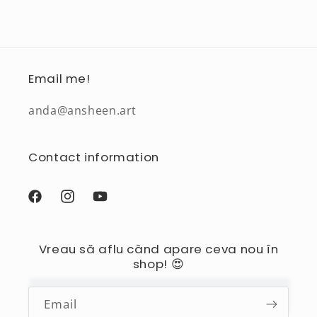
Email me!
anda@ansheen.art
Contact information
Facebook
Instagram
YouTube
Vreau să aflu când apare ceva nou în
shop! 😍
Email